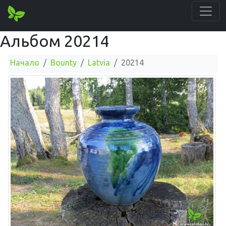
Альбом 20214
Начало
Bounty
Latvia
20214