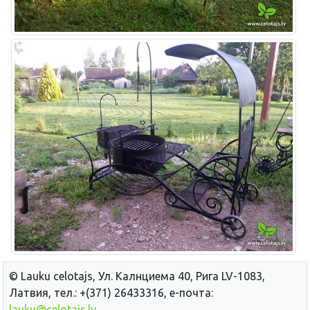
© Lauku сelotajs, Ул. Калнциема 40, Рига LV-1083,
Латвия, тел.: +(371) 26433316, е-почта:
lauku@celotajs.lv