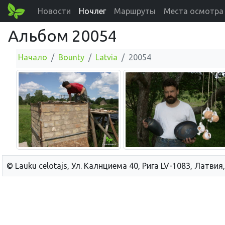
Новости
Ночлег
Маршруты
Места осмотра
Альбом 20054
Начало
Bounty
Latvia
20054
© Lauku сelotajs, Ул. Калнциема 40, Рига LV-1083, Латвия,