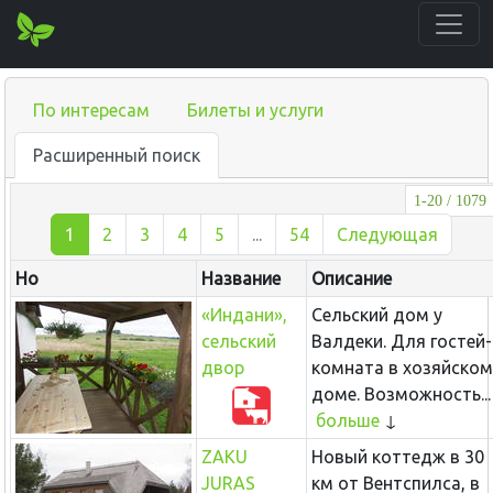
По интересам
Билеты и услуги
Расширенный поиск
1-20 / 1079
1
2
3
4
5
...
54
Следующая
Нo
Название
Описание
«Индани»,
Сельский дом у
сельский
Валдеки. Для гостей-
двор
комната в хозяйском
доме. Возможность...
больше
ZAKU
Новый коттедж в 30
JURAS
км от Вентспилса, в