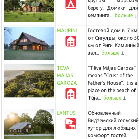
крутом морском
берегу. Домики для
кемпинга...
больше
MAURINI
Гостевой дом в 7 км
от Сигулды, около 5
км от Риги. Каминны
зал...
больше
TEVA
"Tēva Mājas Garoza"
MAJAS
means "Crust of the
GAROZA
Father's House". It is a
place on the beach of
Tūja...
больше
LANTUS
Обновленный
Видземский сельский
хутор для любящих
комфорт гостей.