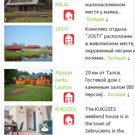
MAJA
малонаселенном
месте у маяка...
больше
JOSTI
Комплекс отдыха
“JOSTI” расположен
в живописном месте,
окруженный лесами 
полями...
больше
Atputas
20 км от Талси.
parks
Гостевой дом с
Laumas
каминным залом (80
персон)...
больше
KUKUZES
The KUKŪZES
weekend house is in
the town of
Sēbruciems in the