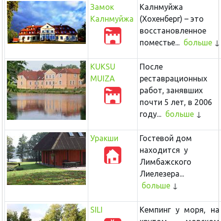
Замок
Калнмуйжа
Калнмуйжа
(Хохенберг) – это
восстановленное
поместье...
больше
KUKSU
После
MUIZA
реставрационных
работ, занявших
почти 5 лет, в 2006
году...
больше
Уракши
Гостевой дом
находится у
Лимбажского
Лиелезера...
больше
SILI
Кемпинг у моря, на