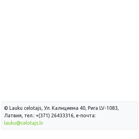
© Lauku сelotajs, Ул. Калнциема 40, Рига LV-1083,
Латвия, тел.: +(371) 26433316, е-почта:
lauku@celotajs.lv