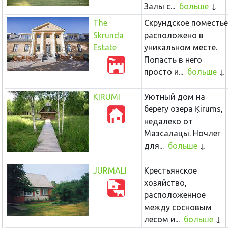
Залы с...
больше
The
Скрундское поместье
Skrunda
расположено в
Estate
уникальном месте.
Попасть в него
просто и...
больше
KIRUMI
Уютный дом на
берегу озера Ķirums,
недалеко от
Мазсалацы. Hочлег
для...
больше
JURMALI
Крестьянское
хозяйство,
расположенное
между сосновым
лесом и...
больше