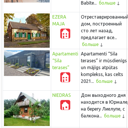
Babīte...
больше
EZERA
Отреставрированны
MAJA
дом, построенный
сто лет назад,
предлагает все...
больше
Apartamenti
Apartamenti “Sila
“Sila
terases” ir mūsdienīgs
terases”
un mājīgs atpūtas
komplekss, kas celts
2021...
больше
NIEDRAS
Дом выходного дня
находится в Юрмале
на берегу Лиелупе, с
балкона...
больше