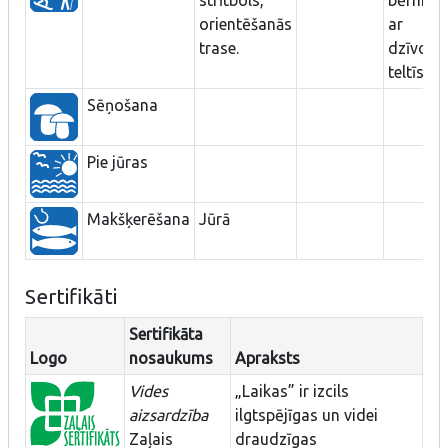
orientēšanās
ar
trase.
dzīvoša
teltīs.
Sēņošana
Pie jūras
Makšķerēšana
Jūrā
Sertifikāti
Sertifikāta
Logo
nosaukums
Apraksts
Vides
„Laikas” ir izcils
aizsardzība
ilgtspējīgas un videi
Zaļais
draudzīgas