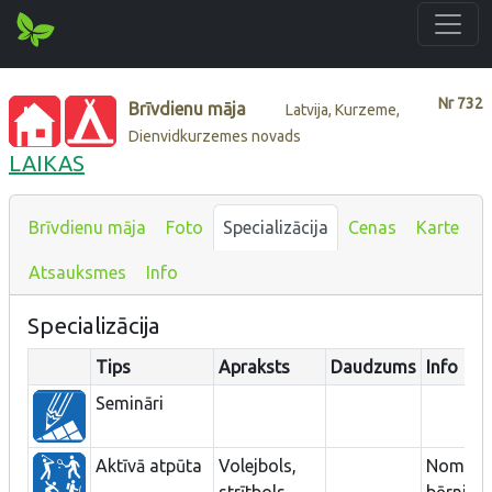
Nr
732
Brīvdienu māja
Latvija, Kurzeme,
Dienvidkurzemes novads
LAIKAS
Brīvdienu māja
Foto
Specializācija
Cenas
Karte
Atsauksmes
Info
Specializācija
Tips
Apraksts
Daudzums
Info
Semināri
Aktīvā atpūta
Volejbols,
Nometn
strītbols,
bērniem