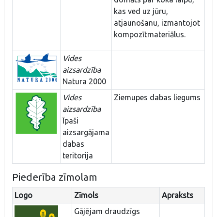
kas ved uz jūru,
atjaunošanu, izmantojot
kompozītmateriālus.
Vides
aizsardzība
Natura 2000
Vides
Ziemupes dabas liegums
aizsardzība
Īpaši
aizsargājama
dabas
teritorija
Piederība zīmolam
Logo
Zīmols
Apraksts
Gājējam draudzīgs