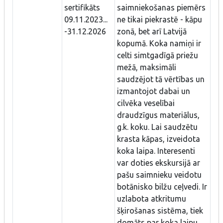
sertifikāts
saimniekošanas piemērs
09.11.2023...
ne tikai piekrastē - kāpu
-31.12.2026
zonā, bet arī Latvijā
kopumā. Koka namiņi ir
celti simtgadīgā priežu
mežā, maksimāli
saudzējot tā vērtības un
izmantojot dabai un
cilvēka veselībai
draudzīgus materiālus,
g.k. koku. Lai saudzētu
krasta kāpas, izveidota
koka laipa. Interesenti
var doties ekskursijā ar
pašu saimnieku veidotu
botānisko bilžu ceļvedi. Ir
uzlabota atkritumu
šķirošanas sistēma, tiek
domāts par koka laipu,