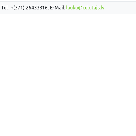
 Tel.: +(371) 26433316, E-Mail:
lauku@celotajs.lv