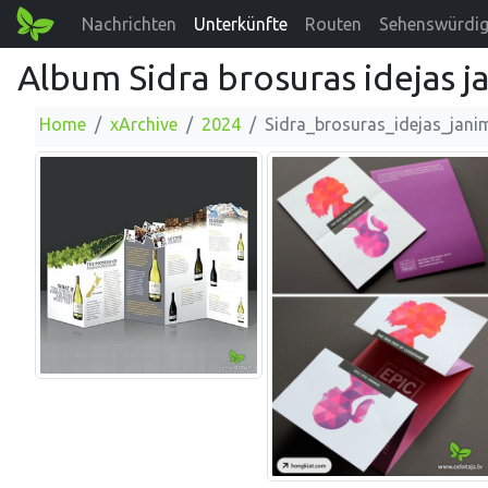
Nachrichten
Unterkünfte
Routen
Sehenswürdig
Album Sidra brosuras idejas j
Home
xArchive
2024
Sidra_brosuras_idejas_jani