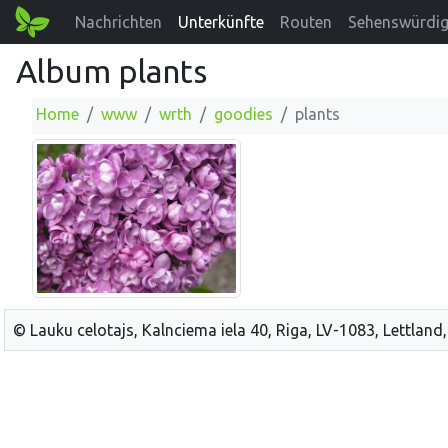
Nachrichten
Unterkünfte
Routen
Sehenswürdig
Album plants
Home
www
wrth
goodies
plants
© Lauku celotajs, Kalnciema iela 40, Riga, LV-1083, Lettland,