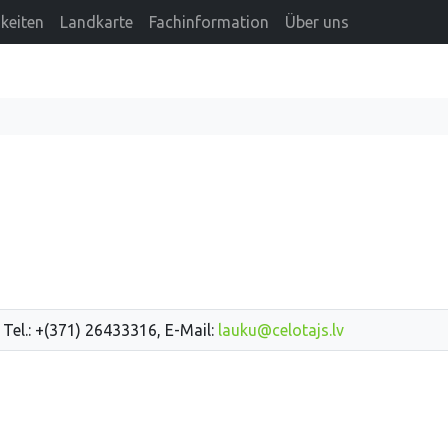
keiten
Landkarte
Fachinformation
Über uns
 Tel.: +(371) 26433316, E-Mail:
lauku@celotajs.lv