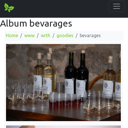
Album bevarages
Home
www
wrth
goodies
bevarages