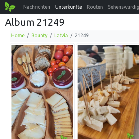
Nachrichten
Unterkünfte
Routen
Sehenswürdig
Album 21249
Home
Bounty
Latvia
21249