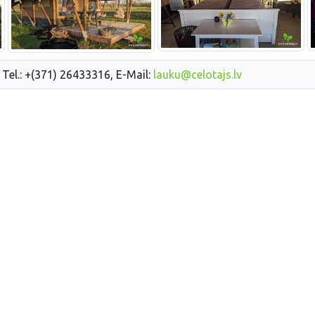
 Tel.: +(371) 26433316, E-Mail:
lauku@celotajs.lv