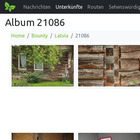
Nachrichten
Unterkünfte
Routen
Sehenswürdig
Album 21086
Home
Bounty
Latvia
21086