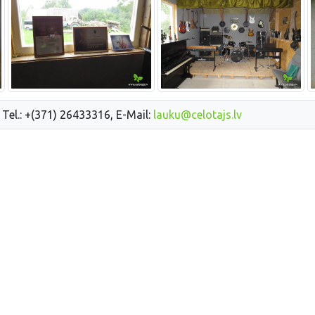
 Tel.: +(371) 26433316, E-Mail:
lauku@celotajs.lv