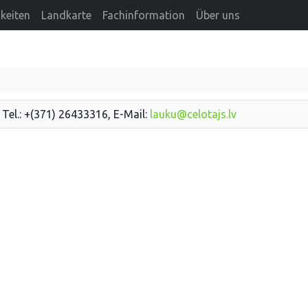
keiten
Landkarte
Fachinformation
Über uns
 Tel.: +(371) 26433316, E-Mail:
lauku@celotajs.lv