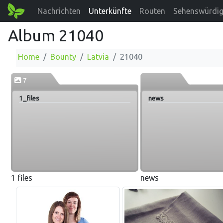
Nachrichten
Unterkünfte
Routen
Sehenswürdig
Album 21040
Home
Bounty
Latvia
21040
7
1_files
news
1 files
news