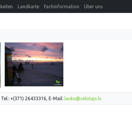
keiten
Landkarte
Fachinformation
Über uns
 Tel.: +(371) 26433316, E-Mail:
lauku@celotajs.lv