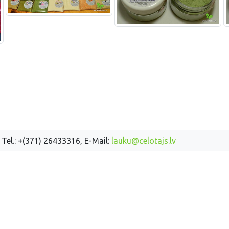
 Tel.: +(371) 26433316, E-Mail:
lauku@celotajs.lv