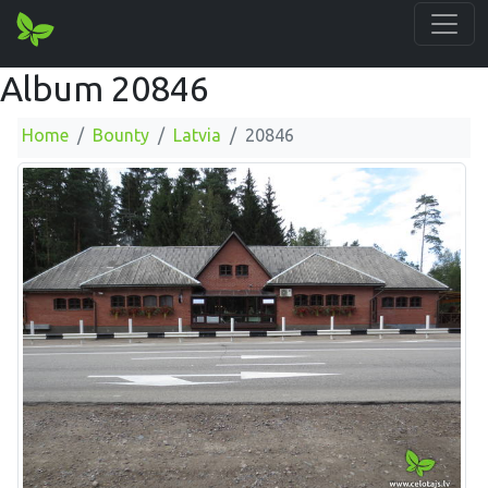
Album 20846
Home
Bounty
Latvia
20846