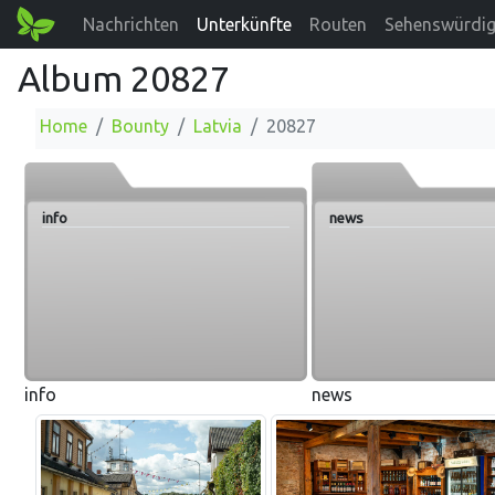
Nachrichten
Unterkünfte
Routen
Sehenswürdig
Album 20827
Home
Bounty
Latvia
20827
info
news
info
news