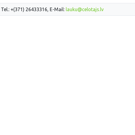
 Tel.: +(371) 26433316, E-Mail:
lauku@celotajs.lv