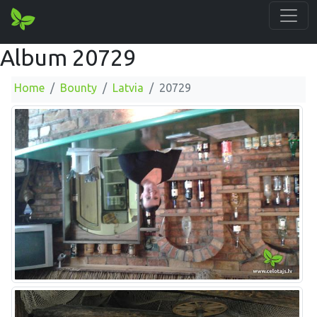
Album 20729
Home
Bounty
Latvia
20729