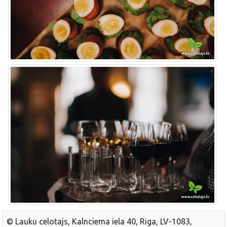
© Lauku celotajs, Kalnciema iela 40, Riga, LV-1083,