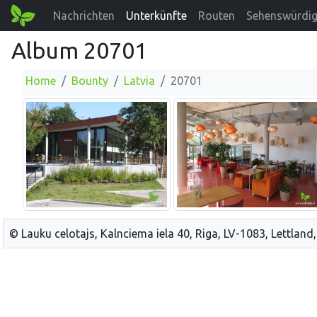
Nachrichten
Unterkünfte
Routen
Sehenswürdig
Album 20701
Home
Bounty
Latvia
20701
© Lauku celotajs, Kalnciema iela 40, Riga, LV-1083, Lettland,