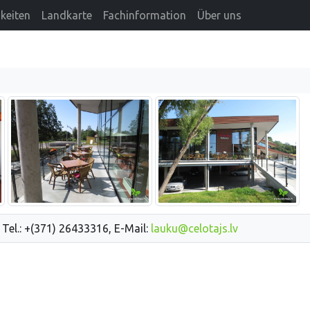
keiten
Landkarte
Fachinformation
Über uns
 Tel.: +(371) 26433316, E-Mail:
lauku@celotajs.lv