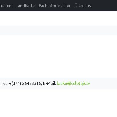
keiten
Landkarte
Fachinformation
Über uns
 Tel.: +(371) 26433316, E-Mail:
lauku@celotajs.lv