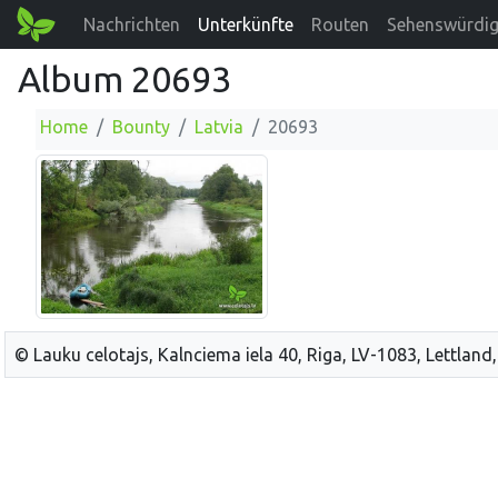
Nachrichten
Unterkünfte
Routen
Sehenswürdig
Album 20693
Home
Bounty
Latvia
20693
© Lauku celotajs, Kalnciema iela 40, Riga, LV-1083, Lettland,