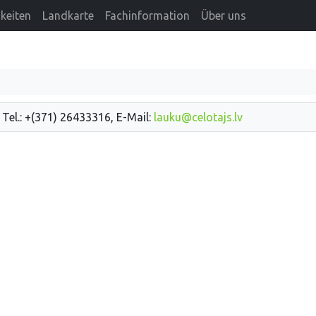
keiten
Landkarte
Fachinformation
Über uns
 Tel.: +(371) 26433316, E-Mail:
lauku@celotajs.lv