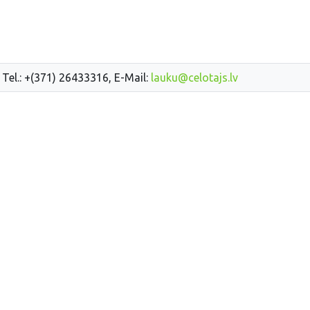
 Tel.: +(371) 26433316, E-Mail:
lauku@celotajs.lv