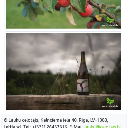
© Lauku celotajs, Kalnciema iela 40, Riga, LV-1083,
Lettland, Tel.: +(371) 26433316, E-Mail:
lauku@celotajs.lv