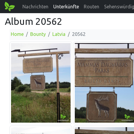
Nachrichten
Unterkünfte
Routen
Sehenswürdig
Album 20562
Home
Bounty
Latvia
20562