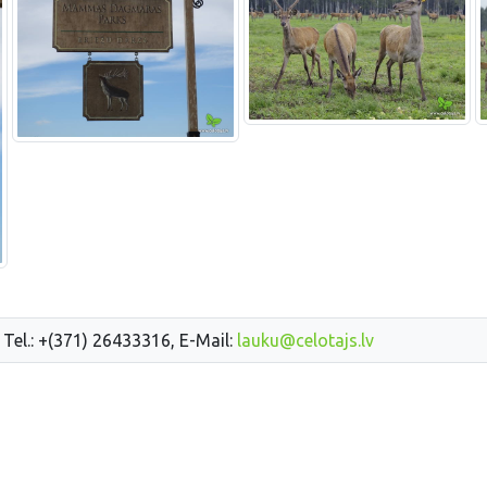
 Tel.: +(371) 26433316, E-Mail:
lauku@celotajs.lv