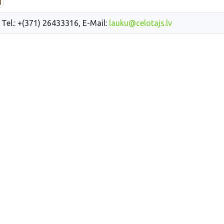
 Tel.: +(371) 26433316, E-Mail:
lauku@celotajs.lv