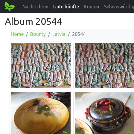
Nachrichten
Unterkünfte
Routen
Sehenswürdig
Album 20544
Home
Bounty
Latvia
20544