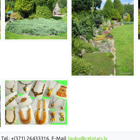
 Tel.: +(371) 26433316, E-Mail:
lauku@celotajs.lv