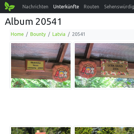
Nachrichten
Unterkünfte
Routen
Sehenswürdig
Album 20541
Home
Bounty
Latvia
20541