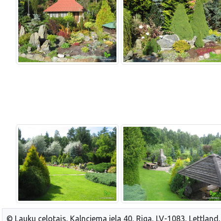
© Lauku celotajs, Kalnciema iela 40, Riga, LV-1083, Lettland,