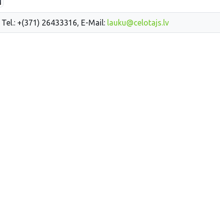
 Tel.: +(371) 26433316, E-Mail:
lauku@celotajs.lv