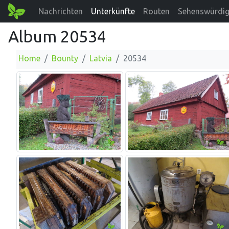
Nachrichten
Unterkünfte
Routen
Sehenswürdig
Album 20534
Home
Bounty
Latvia
20534