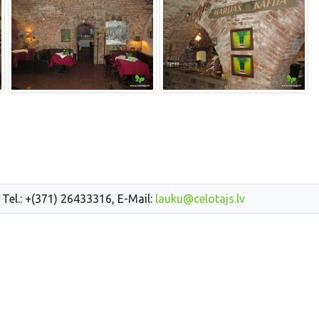
 Tel.: +(371) 26433316, E-Mail:
lauku@celotajs.lv