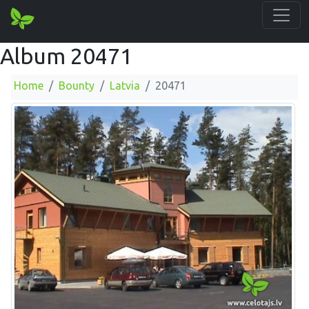
Album 20471
Home
Bounty
Latvia
20471