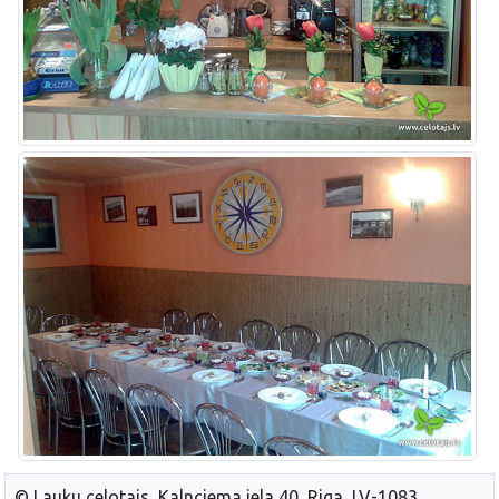
© Lauku celotajs, Kalnciema iela 40, Riga, LV-1083,