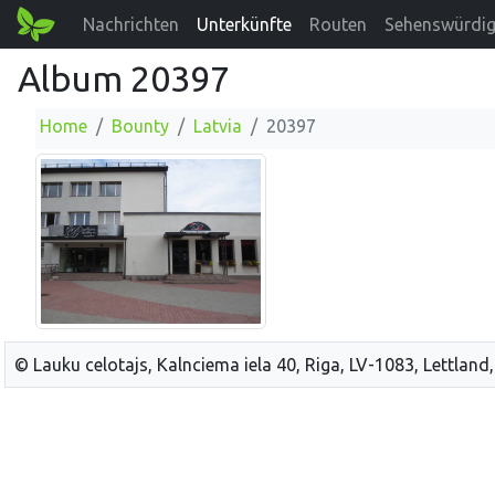
Nachrichten
Unterkünfte
Routen
Sehenswürdig
Album 20397
Home
Bounty
Latvia
20397
© Lauku celotajs, Kalnciema iela 40, Riga, LV-1083, Lettland,