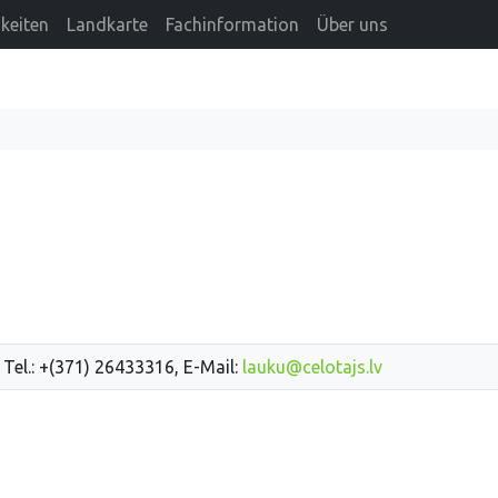
keiten
Landkarte
Fachinformation
Über uns
 Tel.: +(371) 26433316, E-Mail:
lauku@celotajs.lv