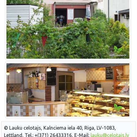
© Lauku celotajs, Kalnciema iela 40, Riga, LV-1083,
Lettland, Tel.: +(371) 26433316, E-Mail:
lauku@celotajs.lv