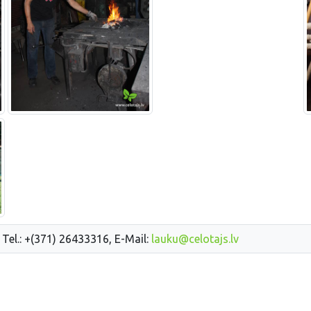
 Tel.: +(371) 26433316, E-Mail:
lauku@celotajs.lv