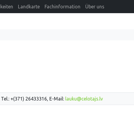
keiten
Landkarte
Fachinformation
Über uns
 Tel.: +(371) 26433316, E-Mail:
lauku@celotajs.lv