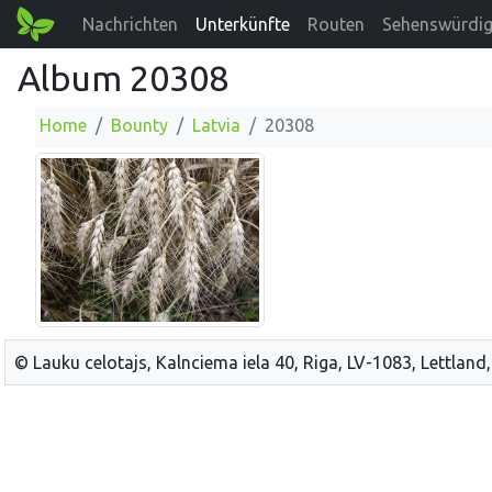
Nachrichten
Unterkünfte
Routen
Sehenswürdig
Album 20308
Home
Bounty
Latvia
20308
© Lauku celotajs, Kalnciema iela 40, Riga, LV-1083, Lettland,