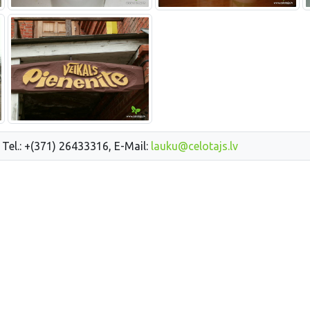
 Tel.: +(371) 26433316, E-Mail:
lauku@celotajs.lv