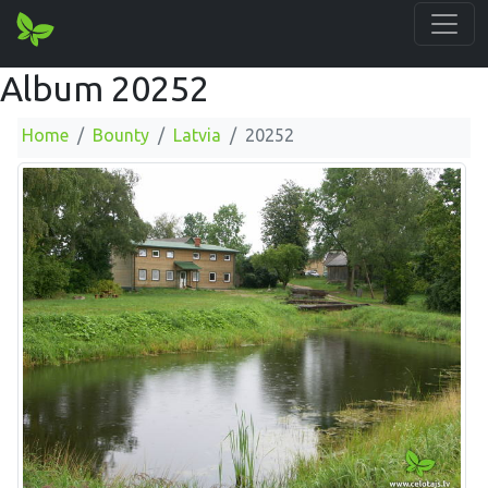
Album 20252
Home
Bounty
Latvia
20252