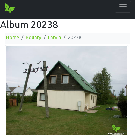
Album 20238
Home
Bounty
Latvia
20238