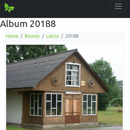
Album 20188
Home
Bounty
Latvia
20188