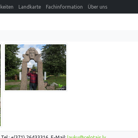
keiten
Landkarte
Fachinformation
Über uns
 Tel.: +(371) 26433316, E-Mail:
lauku@celotajs.lv