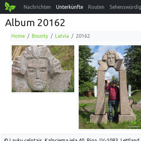
Nachrichten
Unterkünfte
Routen
Sehenswürdig
Album 20162
Home
Bounty
Latvia
20162
© Lauku celotajs, Kalnciema iela 40, Riga, LV-1083, Lettland,