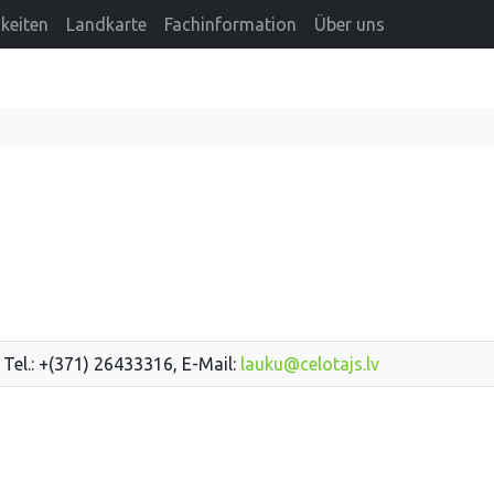
keiten
Landkarte
Fachinformation
Über uns
 Tel.: +(371) 26433316, E-Mail:
lauku@celotajs.lv