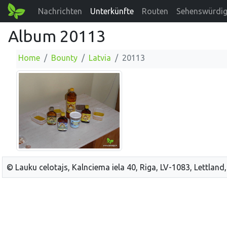
Nachrichten
Unterkünfte
Routen
Sehenswürdig
Album 20113
Home
Bounty
Latvia
20113
© Lauku celotajs, Kalnciema iela 40, Riga, LV-1083, Lettland,