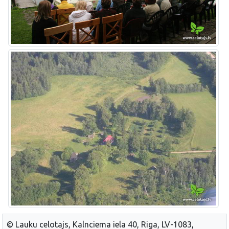
© Lauku celotajs, Kalnciema iela 40, Riga, LV-1083,