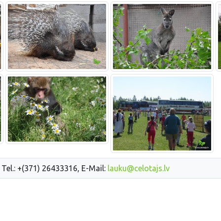
 Tel.: +(371) 26433316, E-Mail:
lauku@celotajs.lv