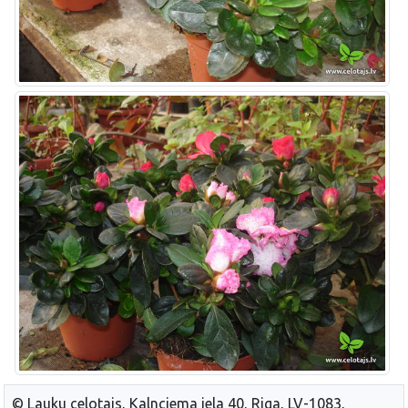
© Lauku celotajs, Kalnciema iela 40, Riga, LV-1083,