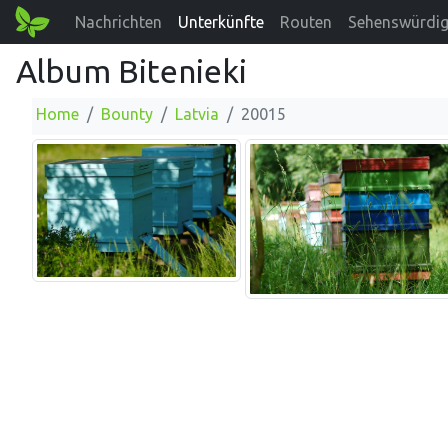
Nachrichten
Unterkünfte
Routen
Sehenswürdig
Album Bitenieki
Home
Bounty
Latvia
20015