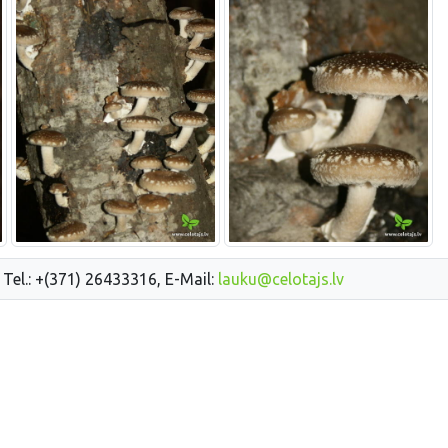
 Tel.: +(371) 26433316, E-Mail:
lauku@celotajs.lv