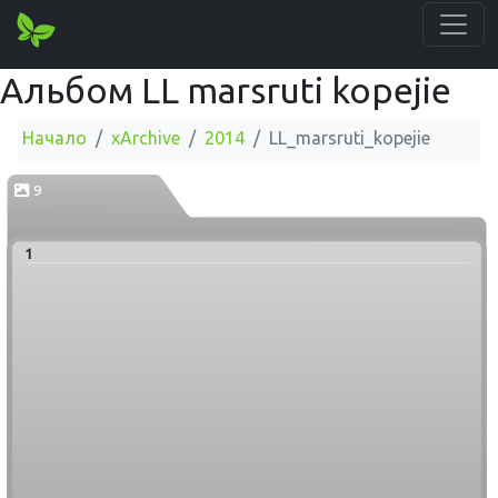
Альбом LL marsruti kopejie
Начало
xArchive
2014
LL_marsruti_kopejie
9
1