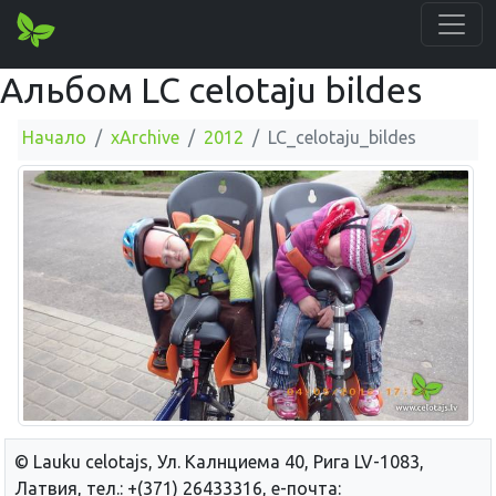
Альбом LC celotaju bildes
Начало
xArchive
2012
LC_celotaju_bildes
© Lauku сelotajs, Ул. Калнциема 40, Рига LV-1083,
Латвия, тел.: +(371) 26433316, е-почта: