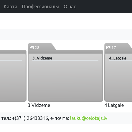
Карта
Профессионалы
О нас
28
17
3_Vidzeme
4_Latgale
3 Vidzeme
4 Latgale
 тел.: +(371) 26433316, е-почта:
lauku@celotajs.lv