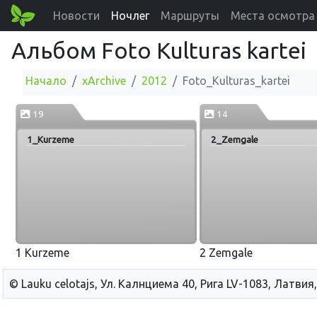
Новости
Ночлег
Маршруты
Места осмотра
Альбом Foto Kulturas kartei
Начало
xArchive
2012
Foto_Kulturas_kartei
19
14
1_Kurzeme
2_Zemgale
1 Kurzeme
2 Zemgale
© Lauku сelotajs, Ул. Калнциема 40, Рига LV-1083, Латвия,